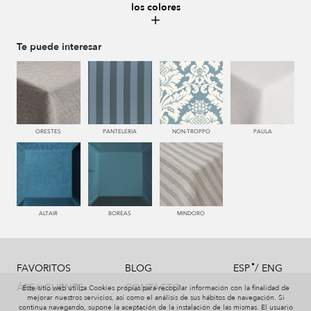
los colores
661 RIOJA
663 CALDERA
443 KAKI
441 HIERBA
Te puede interesar
448 CAZADOR
449 V. OSCURO
334 JEANS
340 NOCHE
ORESTES
PANTELERIA
NON-TROPPO
PAULA
377 NAVY
987 ANTRACITA
998 AZABACHE
ALTAIR
BOREAS
MINDORO
/
FAVORITOS
BLOG
ESP
ENG
ÁREA CLIENTE
CONTACTO
Este sitio web utiliza Cookies propias para recopilar información con la finalidad de
mejorar nuestros servicios, así como el análisis de sus hábitos de navegación. Si
continua navegando, supone la aceptación de la instalación de las mismas. El usuario