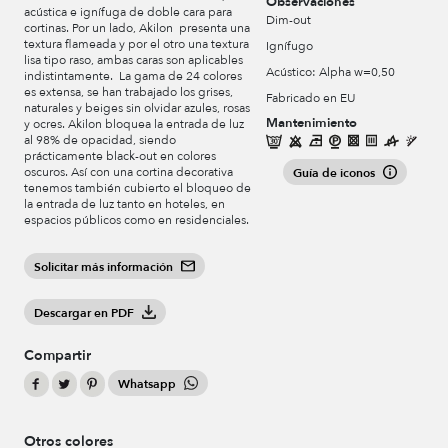
Observaciones
acústica e ignífuga de doble cara para
Dim-out
cortinas. Por un lado, Akilon presenta una
textura flameada y por el otro una textura
Ignífugo
lisa tipo raso, ambas caras son aplicables
Acústico: Alpha w=0,50
indistintamente. La gama de 24 colores
es extensa, se han trabajado los grises,
Fabricado en EU
naturales y beiges sin olvidar azules, rosas
Mantenimiento
y ocres. Akilon bloquea la entrada de luz
al 98% de opacidad, siendo
prácticamente black-out en colores
oscuros. Así con una cortina decorativa
Guía de iconos
tenemos también cubierto el bloqueo de
la entrada de luz tanto en hoteles, en
espacios públicos como en residenciales.
Solicitar más información
Descargar en PDF
Compartir
Whatsapp
Otros colores