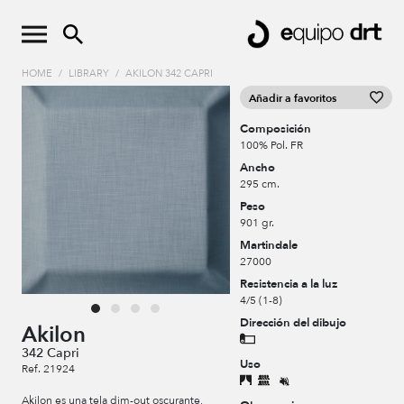
HOME
/
LIBRARY
/
AKILON 342 CAPRI
Añadir a favoritos
Composición
100% Pol. FR
Ancho
295 cm.
Peso
901 gr.
Martindale
27000
Resistencia a la luz
4/5 (1-8)
Dirección del dibujo
Akilon
342 Capri
Uso
Ref. 21924
Akilon es una tela dim-out oscurante,