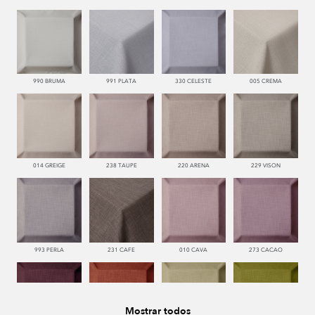
990 BRUMA
991 PLATA
330 CELESTE
005 CREMA
014 GREIGE
238 TAUPE
220 ARENA
229 VISON
993 PERLA
231 CAFE
010 CAVA
273 CACAO
Mostrar todos