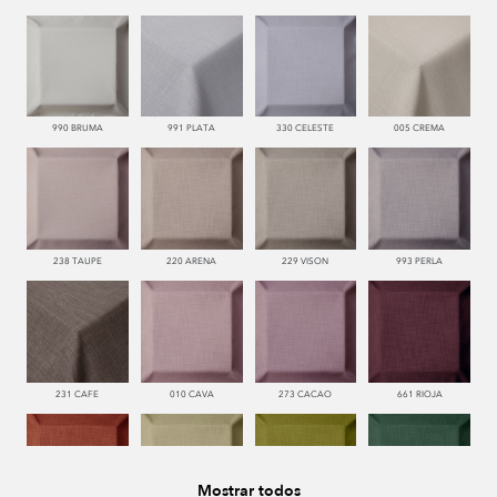
990 BRUMA
991 PLATA
330 CELESTE
005 CREMA
238 TAUPE
220 ARENA
229 VISON
993 PERLA
231 CAFE
010 CAVA
273 CACAO
661 RIOJA
Mostrar todos