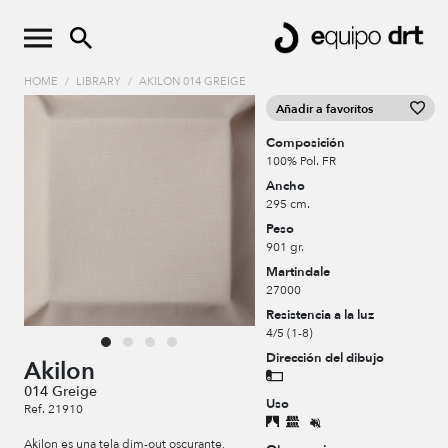
HOME
/
LIBRARY
/
AKILON 014 GREIGE
Añadir a favoritos
Composición
100% Pol. FR
Ancho
295 cm.
Peso
901 gr.
Martindale
27000
Resistencia a la luz
4/5 (1-8)
Dirección del dibujo
Akilon
014 Greige
Uso
Ref. 21910
Akilon es una tela dim-out oscurante,