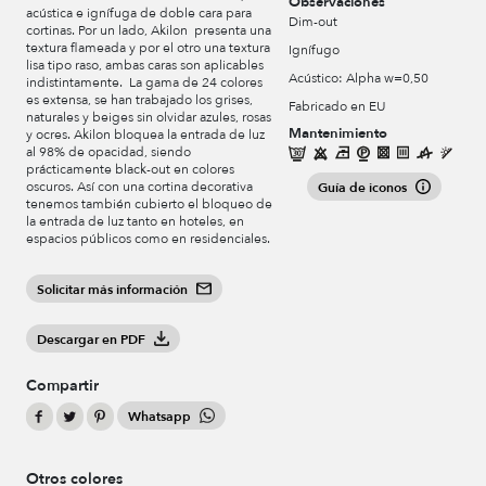
Observaciones
acústica e ignífuga de doble cara para
Dim-out
cortinas. Por un lado, Akilon presenta una
textura flameada y por el otro una textura
Ignífugo
lisa tipo raso, ambas caras son aplicables
Acústico: Alpha w=0,50
indistintamente. La gama de 24 colores
es extensa, se han trabajado los grises,
Fabricado en EU
naturales y beiges sin olvidar azules, rosas
Mantenimiento
y ocres. Akilon bloquea la entrada de luz
al 98% de opacidad, siendo
prácticamente black-out en colores
oscuros. Así con una cortina decorativa
Guía de iconos
tenemos también cubierto el bloqueo de
la entrada de luz tanto en hoteles, en
espacios públicos como en residenciales.
Solicitar más información
Descargar en PDF
Compartir
Whatsapp
Otros colores