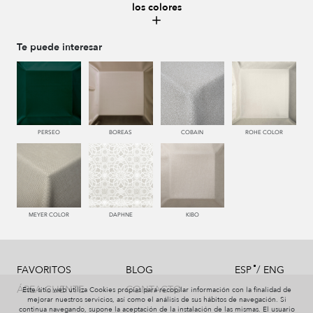
los colores
663 CALDERA
443 KAKI
441 HIERBA
448 CAZADOR
Te puede interesar
449 V. OSCURO
342 CAPRI
334 JEANS
340 NOCHE
PERSEO
BOREAS
COBAIN
ROHE COLOR
377 NAVY
987 ANTRACITA
998 AZABACHE
MEYER COLOR
DAPHNE
KIBO
/
FAVORITOS
BLOG
ESP
ENG
ÁREA CLIENTE
CONTACTO
Este sitio web utiliza Cookies propias para recopilar información con la finalidad de
mejorar nuestros servicios, así como el análisis de sus hábitos de navegación. Si
continua navegando, supone la aceptación de la instalación de las mismas. El usuario