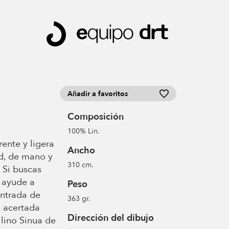
Añadir a favoritos
Composición
100% Lin.
ente y ligera
Ancho
d, de mano y
310 cm.
 Si buscas
e ayude a
Peso
entrada de
363 gr.
s acertada
Dirección del dibujo
 lino Sinua de