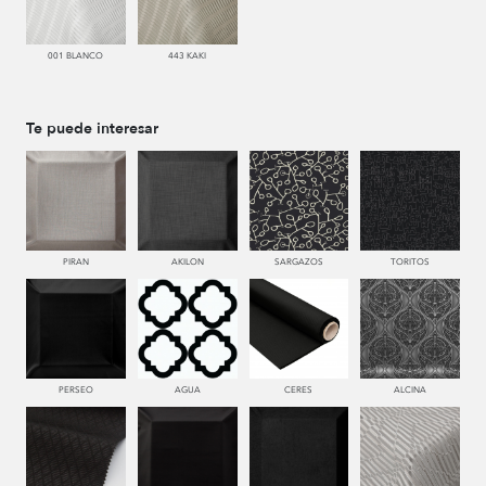
001 BLANCO
443 KAKI
Te puede interesar
PIRAN
AKILON
SARGAZOS
TORITOS
PERSEO
AGUA
CERES
ALCINA