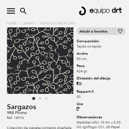
HOME
/
LIBRARY
/
SARGAZOS 988 PLOMO
Añadir a favoritos
Composición
Tejido no tejido
Ancho
53 cm.
Peso
424 gr.
Dirección del dibujo
Rapport X
53
Uso
Sargazos
988 Plomo
Observaciones
Ref. 18976
Medidas rollo: 10 mt. x 0,53
mt. Ignífugo: Cs1, d0 Papel
Colección de papeles pintados diseñada