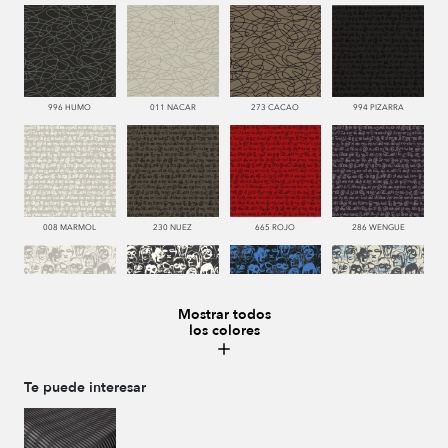
996 HUMO
011 NACAR
273 CACAO
994 PIZARRA
008 MARMOL
230 NUEZ
665 ROJO
286 WENGUE
Mostrar todos
los colores
008 MARMOL
987 ANTRACITA
335 AZUL
334 JEANS
Te puede interesar