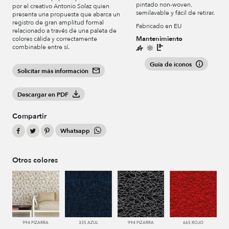
pintado non-woven,
por el creativo Antonio Solaz quien
semilavable y fácil de retirar.
presenta una propuesta que abarca un
registro de gran amplitud formal
Fabricado en EU
relacionado a través de una paleta de
Mantenimiento
colores cálida y correctamente
combinable entre sí.
Guía de iconos
Solicitar más información
Descargar en PDF
Compartir
Whatsapp
Otros colores
994 PIZARRA
335 AZUL
994 PIZARRA
665 ROJO