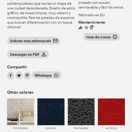
pintado non-woven,
contemporáneo que recrea un mapa de
semilavable y fácil de retirar.
una ciudad desordenada. Diseño de estilo
gráfico, de líneas limpias, muy urbano y
Fabricado en EU
cosmopolita. Para las paredes de espacios
Mantenimiento
que buscan diferenciación con un toque
informal.
Guía de iconos
Solicitar más información
Descargar en PDF
Compartir
Whatsapp
Otros colores
994 PIZARRA
335 AZUL
994 PIZARRA
665 ROJO