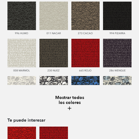
996 HUMO
011 NACAR
273 CACAO
994 PIZARRA
008 MARMOL
230 NUEZ
665 ROJO
286 WENGUE
Mostrar todos
los colores
008 MARMOL
987 ANTRACITA
335 AZUL
334 JEANS
Te puede interesar