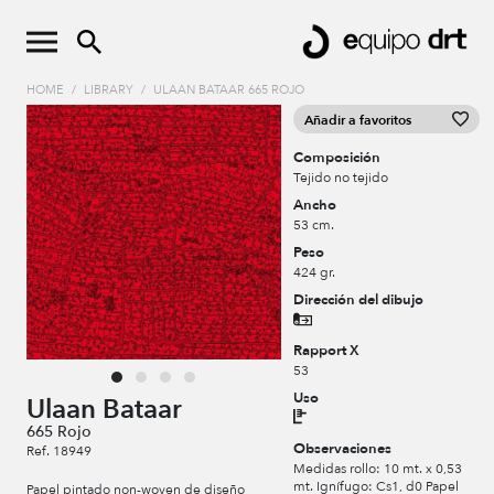
HOME
/
LIBRARY
/
ULAAN BATAAR 665 ROJO
Añadir a favoritos
Composición
Tejido no tejido
Ancho
53 cm.
Peso
424 gr.
Dirección del dibujo
Rapport X
53
Uso
Ulaan Bataar
665 Rojo
Observaciones
Ref. 18949
Medidas rollo: 10 mt. x 0,53
mt. Ignífugo: Cs1, d0 Papel
Papel pintado non-woven de diseño