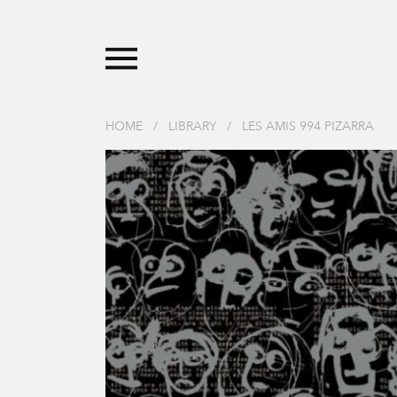
HOME
/
LIBRARY
/
LES AMIS 994 PIZARRA