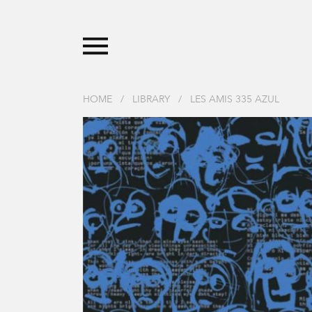
HOME
/
LIBRARY
/
LES AMIS 335 AZUL