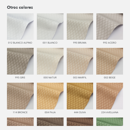
Otros colores
012 BLANCO ALPINO
001 BLANCO
990 BRUMA
992 ACERO
995 GRIS
000 NATUR
003 MARFIL
002 BEIGE
114 BRONCE
004 PAJA
444 OLIVA
224 AVELLANA