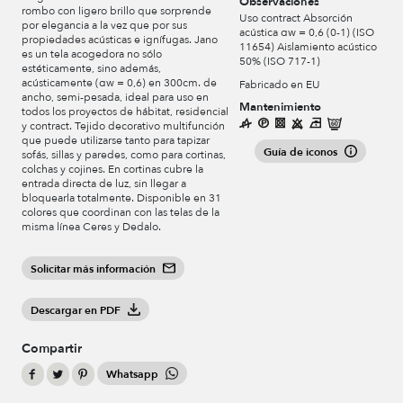
Observaciones
rombo con ligero brillo que sorprende
Uso contract Absorción
por elegancia a la vez que por sus
acústica αw = 0,6 (0-1) (ISO
propiedades acústicas e ignífugas. Jano
11654) Aislamiento acústico
es un tela acogedora no sólo
50% (ISO 717-1)
estéticamente, sino además,
acústicamente (αw = 0,6) en 300cm. de
Fabricado en EU
ancho, semi-pesada, ideal para uso en
Mantenimiento
todos los proyectos de hábitat, residencial
y contract. Tejido decorativo multifunción
que puede utilizarse tanto para tapizar
Guía de iconos
sofás, sillas y paredes, como para cortinas,
colchas y cojines. En cortinas cubre la
entrada directa de luz, sin llegar a
bloquearla totalmente. Disponible en 31
colores que coordinan con las telas de la
misma línea Ceres y Dedalo.
Solicitar más información
Descargar en PDF
Compartir
Whatsapp