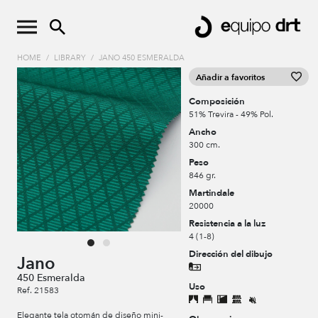
HOME
/
LIBRARY
/
JANO 450 ESMERALDA
Añadir a favoritos
Composición
51% Trevira - 49% Pol.
Ancho
300 cm.
Peso
846 gr.
Martindale
20000
Resistencia a la luz
4 (1-8)
Dirección del dibujo
Jano
450 Esmeralda
Uso
Ref. 21583
Elegante tela otomán de diseño mini-