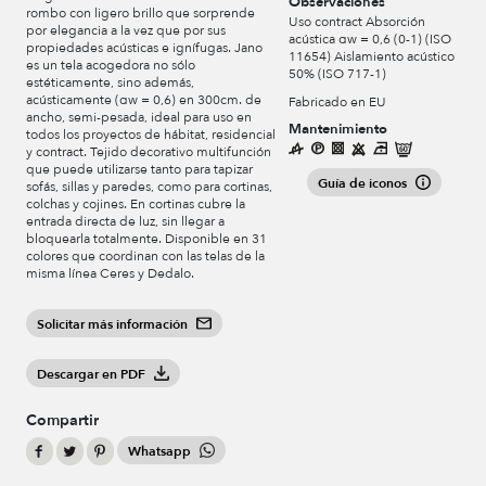
Observaciones
rombo con ligero brillo que sorprende
Uso contract Absorción
por elegancia a la vez que por sus
acústica αw = 0,6 (0-1) (ISO
propiedades acústicas e ignífugas. Jano
11654) Aislamiento acústico
es un tela acogedora no sólo
50% (ISO 717-1)
estéticamente, sino además,
acústicamente (αw = 0,6) en 300cm. de
Fabricado en EU
ancho, semi-pesada, ideal para uso en
Mantenimiento
todos los proyectos de hábitat, residencial
y contract. Tejido decorativo multifunción
que puede utilizarse tanto para tapizar
Guía de iconos
sofás, sillas y paredes, como para cortinas,
colchas y cojines. En cortinas cubre la
entrada directa de luz, sin llegar a
bloquearla totalmente. Disponible en 31
colores que coordinan con las telas de la
misma línea Ceres y Dedalo.
Solicitar más información
Descargar en PDF
Compartir
Whatsapp