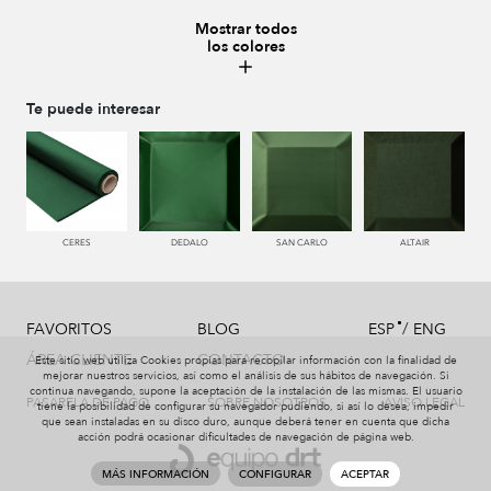
Mostrar todos
los colores
228 TIERRA
996 HUMO
221 TABACO
441 HIERBA
Te puede interesar
450 ESMERALDA
550 PALISANDRO
226 ARCILLA
553 GERANIO
CERES
DEDALO
SAN CARLO
ALTAIR
/
FAVORITOS
BLOG
ESP
ENG
779 NAZARENO
772 MALVA
774 IRIS
331 AÑIL
ÁREA CLIENTE
CONTACTO
Este sitio web utiliza Cookies propias para recopilar información con la finalidad de
mejorar nuestros servicios, así como el análisis de sus hábitos de navegación. Si
continua navegando, supone la aceptación de la instalación de las mismas. El usuario
PASARELA DE PAGO
SOBRE NOSOTROS
AVISO LEGAL
tiene la posibilidad de configurar su navegador pudiendo, si así lo desea, impedir
que sean instaladas en su disco duro, aunque deberá tener en cuenta que dicha
acción podrá ocasionar dificultades de navegación de página web.
338 MARINO
991 PLATA
229 VISON
997 MARENGO
MÁS INFORMACIÓN
CONFIGURAR
ACEPTAR