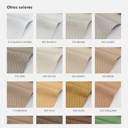
Otros colores
012 BLANCO ALPINO
001 BLANCO
990 BRUMA
992 ACERO
995 GRIS
000 NATUR
003 MARFIL
002 BEIGE
114 BRONCE
004 PAJA
444 OLIVA
224 AVELLANA