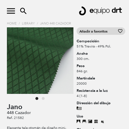
HOME
/
LIBRARY
/
JANO 448 CAZADOR
Añadir a favoritos
Composición
51% Trevira - 49% Pol.
Ancho
300 cm.
Peso
846 gr.
Martindale
20000
Resistencia a la luz
4 (1-8)
Dirección del dibujo
Jano
448 Cazador
Uso
Ref. 21582
Elegante tela otomán de diseño mini-