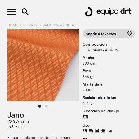
HOME
/
LIBRARY
/
JANO 226 ARCILLA
Añadir a favoritos
Composición
51% Trevira - 49% Pol.
Ancho
300 cm.
Peso
846 gr.
Martindale
20000
Resistencia a la luz
4 (1-8)
Dirección del dibujo
Jano
226 Arcilla
Uso
Ref. 21585
Elegante tela otomán de diseño mini-