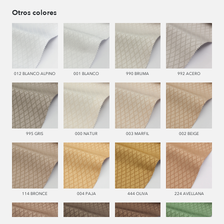
Otros colores
012 BLANCO ALPINO
001 BLANCO
990 BRUMA
992 ACERO
995 GRIS
000 NATUR
003 MARFIL
002 BEIGE
114 BRONCE
004 PAJA
444 OLIVA
224 AVELLANA