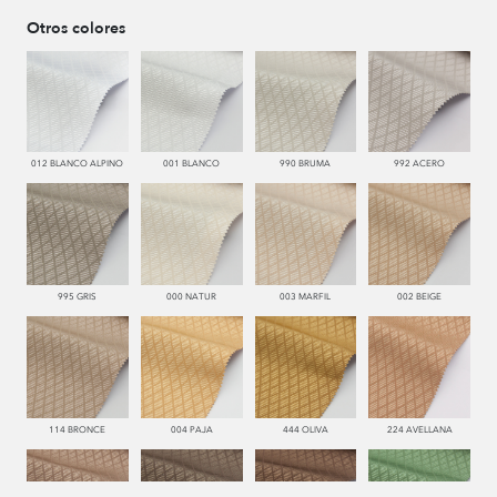
Otros colores
012 BLANCO ALPINO
001 BLANCO
990 BRUMA
992 ACERO
995 GRIS
000 NATUR
003 MARFIL
002 BEIGE
114 BRONCE
004 PAJA
444 OLIVA
224 AVELLANA