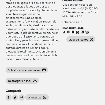
Observaciones
rombo con ligero brillo que sorprende
Uso contract Absorción
por elegancia a la vez que por sus
acústica αw = 0,6 (0-1) (ISO
propiedades acústicas e ignífugas. Jano
11654) Aislamiento acústico
es un tela acogedora no sólo
50% (ISO 717-1)
estéticamente, sino además,
acústicamente (αw = 0,6) en 300cm. de
Fabricado en EU
ancho, semi-pesada, ideal para uso en
Mantenimiento
todos los proyectos de hábitat, residencial
y contract. Tejido decorativo multifunción
que puede utilizarse tanto para tapizar
Guía de iconos
sofás, sillas y paredes, como para cortinas,
colchas y cojines. En cortinas cubre la
entrada directa de luz, sin llegar a
bloquearla totalmente. Disponible en 31
colores que coordinan con las telas de la
misma línea Ceres y Dedalo.
Solicitar más información
Descargar en PDF
Compartir
Whatsapp