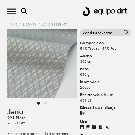
HOME
/
LIBRARY
/
JANO 991 PLATA
Añadir a favoritos
Composición
51% Trevira - 49% Pol.
Ancho
300 cm.
Peso
846 gr.
Martindale
20000
Resistencia a la luz
4 (1-8)
Dirección del dibujo
Jano
991 Plata
Uso
Ref. 21592
Elegante tela otomán de diseño mini-