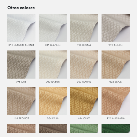
Otros colores
012 BLANCO ALPINO
001 BLANCO
990 BRUMA
992 ACERO
995 GRIS
000 NATUR
003 MARFIL
002 BEIGE
114 BRONCE
004 PAJA
444 OLIVA
224 AVELLANA