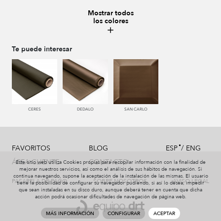
Mostrar todos
los colores
228 TIERRA
996 HUMO
441 HIERBA
448 CAZADOR
Te puede interesar
450 ESMERALDA
550 PALISANDRO
226 ARCILLA
553 GERANIO
CERES
DEDALO
SAN CARLO
/
FAVORITOS
BLOG
ESP
ENG
779 NAZARENO
772 MALVA
774 IRIS
331 AÑIL
ÁREA CLIENTE
CONTACTO
Este sitio web utiliza Cookies propias para recopilar información con la finalidad de
mejorar nuestros servicios, así como el análisis de sus hábitos de navegación. Si
continua navegando, supone la aceptación de la instalación de las mismas. El usuario
PASARELA DE PAGO
SOBRE NOSOTROS
AVISO LEGAL
tiene la posibilidad de configurar su navegador pudiendo, si así lo desea, impedir
que sean instaladas en su disco duro, aunque deberá tener en cuenta que dicha
acción podrá ocasionar dificultades de navegación de página web.
338 MARINO
991 PLATA
229 VISON
997 MARENGO
MÁS INFORMACIÓN
CONFIGURAR
ACEPTAR