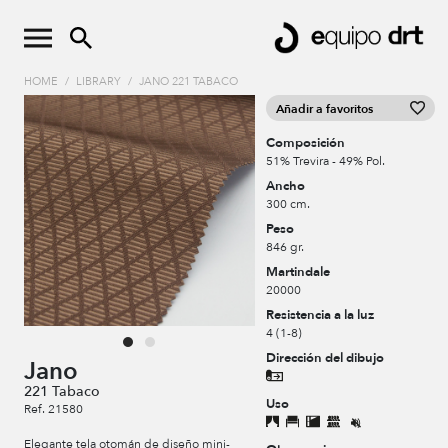
HOME
/
LIBRARY
/
JANO 221 TABACO
Añadir a favoritos
Composición
51% Trevira - 49% Pol.
Ancho
300 cm.
Peso
846 gr.
Martindale
20000
Resistencia a la luz
4 (1-8)
Dirección del dibujo
Jano
221 Tabaco
Uso
Ref. 21580
Elegante tela otomán de diseño mini-