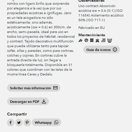
Observaciones
rombo con ligero brillo que sorprende
Uso contract Absorción
por elegancia a la vez que por sus
acústica αw = 0,6 (0-1) (ISO
propiedades acústicas e ignífugas. Jano
11654) Aislamiento acústico
es un tela acogedora no sólo
50% (ISO 717-1)
estéticamente, sino además,
acústicamente (αw = 0,6) en 300cm. de
Fabricado en EU
ancho, semi-pesada, ideal para uso en
Mantenimiento
todos los proyectos de hábitat, residencial
y contract. Tejido decorativo multifunción
que puede utilizarse tanto para tapizar
Guía de iconos
sofás, sillas y paredes, como para cortinas,
colchas y cojines. En cortinas cubre la
entrada directa de luz, sin llegar a
bloquearla totalmente. Disponible en 31
colores que coordinan con las telas de la
misma línea Ceres y Dedalo.
Solicitar más información
Descargar en PDF
Compartir
Whatsapp