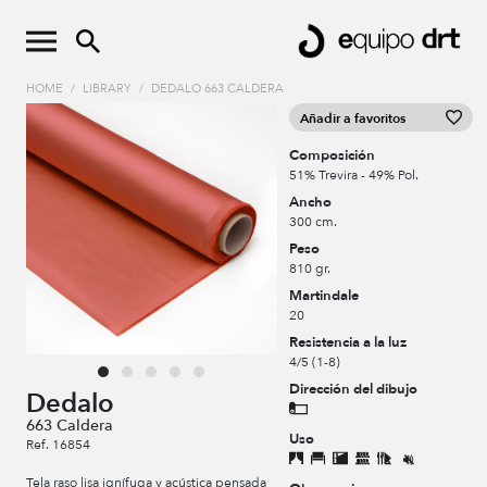
HOME
/
LIBRARY
/
DEDALO 663 CALDERA
Añadir a favoritos
Composición
51% Trevira - 49% Pol.
Ancho
300 cm.
Peso
810 gr.
Martindale
20
Resistencia a la luz
4/5 (1-8)
Dirección del dibujo
Dedalo
663 Caldera
Uso
Ref. 16854
Tela raso lisa ignífuga y acústica pensada