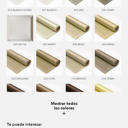
012 BLANCO ALPINO
001 BLANCO
995 GRIS
996 HUMO
000 NATUR
003 MARFIL
002 BEIGE
220 ARENA
224 AVELLANA
223 OCRE
114 BRONCE
228 TIERRA
Mostrar todos
los colores
221 TABACO
222 CASTAÑO
286 WENGUE
185 MAIZ
Te puede interesar