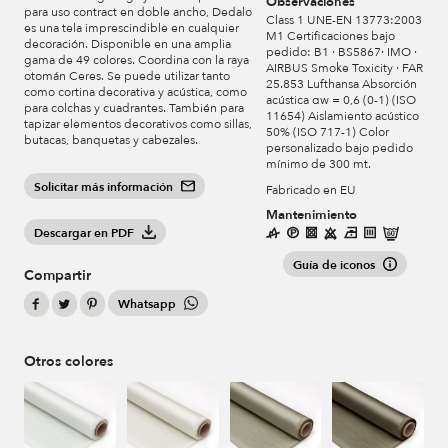
Observaciones
para uso contract en doble ancho, Dedalo
Class 1 UNE-EN 13773:2003
es una tela imprescindible en cualquier
M1 Certificaciones bajo
decoración. Disponible en una amplia
pedido: B1 · BS5867· IMO ·
gama de 49 colores. Coordina con la raya
AIRBUS Smoke Toxicity · FAR
otomán Ceres. Se puede utilizar tanto
25.853 Lufthansa Absorción
como cortina decorativa y acústica, como
acústica αw = 0,6 (0-1) (ISO
para colchas y cuadrantes. También para
11654) Aislamiento acústico
tapizar elementos decorativos como sillas,
50% (ISO 717-1) Color
butacas, banquetas y cabezales.
personalizado bajo pedido
mínimo de 300 mt.
Solicitar más información
Fabricado en EU
Mantenimiento
Descargar en PDF
Guía de iconos
Compartir
Whatsapp
Otros colores