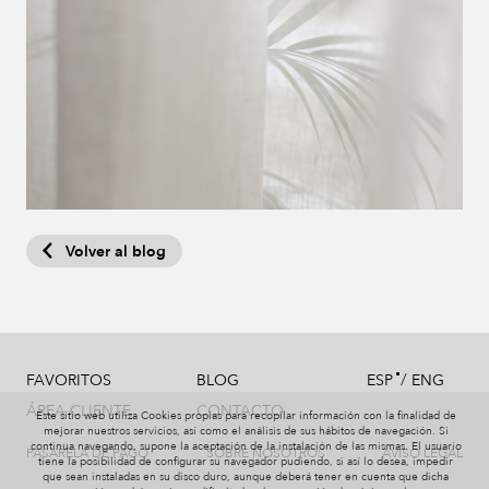
Volver al blog
/
FAVORITOS
BLOG
ESP
ENG
ÁREA CLIENTE
CONTACTO
Este sitio web utiliza Cookies propias para recopilar información con la finalidad de
mejorar nuestros servicios, así como el análisis de sus hábitos de navegación. Si
continua navegando, supone la aceptación de la instalación de las mismas. El usuario
PASARELA DE PAGO
SOBRE NOSOTROS
AVISO LEGAL
tiene la posibilidad de configurar su navegador pudiendo, si así lo desea, impedir
que sean instaladas en su disco duro, aunque deberá tener en cuenta que dicha