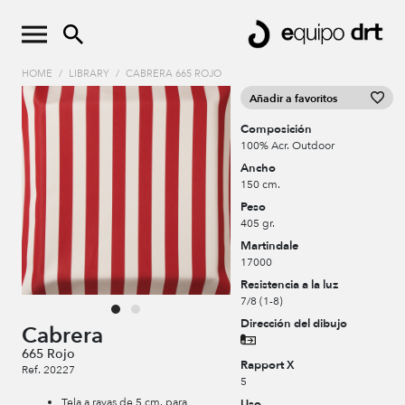
HOME
/
LIBRARY
/
CABRERA 665 ROJO
Añadir a favoritos
Composición
100% Acr. Outdoor
Ancho
150 cm.
Peso
405 gr.
Martindale
17000
Resistencia a la luz
7/8 (1-8)
Dirección del dibujo
Cabrera
665 Rojo
Rapport X
Ref. 20227
5
Tela a rayas de 5 cm. para
Uso