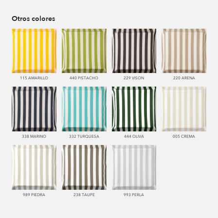
Otros colores
115 AMARILLO
440 PISTACHO
229 VISON
220 ARENA
338 MARINO
332 TURQUESA
444 OLIVA
005 CREMA
989 PIEDRA
238 TAUPE
993 PERLA