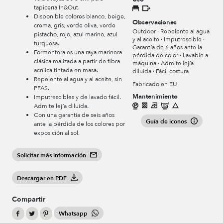
tapicería In&Out.
Disponible colores blanco, beige,
Observaciones
crema, gris, verde oliva, verde
Outdoor · Repelente al agua
pistacho, rojo, azul marino, azul
y al aceite · Imputrescible ·
turquesa.
Garantía de 6 años ante la
Formentera es una raya marinera
pérdida de color · Lavable a
clásica realizada a partir de fibra
máquina · Admite lejía
acrílica tintada en masa.
diluida · Fácil costura
Repelente al agua y al aceite, sin
Fabricado en EU
PFAS.
Mantenimiento
Imputrescibles y de lavado fácil.
Admite lejía diluída.
Con una garantía de seis años
Guía de iconos
ante la pérdida de los colores por
exposición al sol.
Solicitar más información
Descargar en PDF
Compartir
Whatsapp