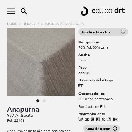
HOME
/
LIBRARY
/
ANAPURNA 987 ANTRACITA
Añadir a favoritos
Composición
70% Pol. 30% Lana
Ancho
320 cm.
Peso
368 gr.
Dirección del dibujo
Observaciones
Orilla con contrapeso.
Fabricado en EU
Anapurna
Mantenimiento
987 Antracita
Ref. 22196
Guía de iconos
Anapurna es un tejido para cortinas con