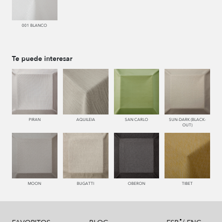
001 BLANCO
Te puede interesar
PIRAN
AQUILEIA
SAN CARLO
SUN-DARK (BLACK-
OUT)
MOON
BUGATTI
OBERON
TIBET