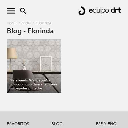
HOME
/
BLOG
/
FLORINDA
Blog - Florinda
‘Sarabande Wallpaper’ la
colección que danza también
en papeles pintados
/
FAVORITOS
BLOG
ESP
ENG