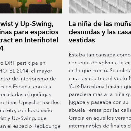
wist y Up-Swing,
La niña de las muñ
inas para espacios
desnudas y las cas
ract en Interihotel
vestidas
4
Estaba tan cansada como
contenta de volver a la c
o DRT participa en
en la que creció. Su colet
iHOTEL 2014, el mayor
cara lavada tras el vuelo
ntro de interiorismo de
York-Barcelona hacían qu
es en España, con sus
pareciera más a la niña q
 recicladas e ignífugas
jugaba y paseaba con su
cortinas Upcycles textiles.
abuela Teresa por las call
ncreto, con los diseño
Gracia en aquellos veran
ist y Up-Swing, que
interminables de finales d
an el espacio RedLounge