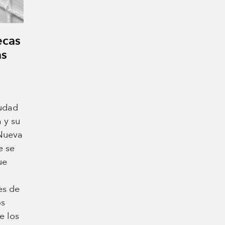
ecas
as
iudad
a y su
 Nueva
e se
ue
es de
os
e los