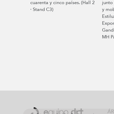
cuarenta y cinco países. (Hall 2
junto
· Stand C3)
y mob
Estil
Expor
Gandi
MH Pa
ÁR