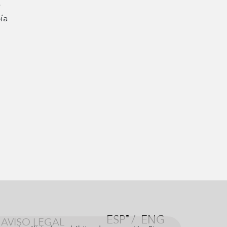
e
ía
ESP
/
ENG
AVISO LEGAL