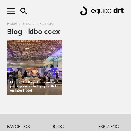
HOME
/
BLOG
/
KIBO COEX
Blog - kibo coex
El lino COEX ignífugo será el
protagonista de Equipo DRT
en InteriHotel
/
FAVORITOS
BLOG
ESP
ENG