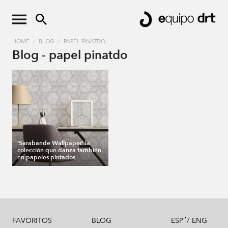
HOME
/
BLOG
/
PAPEL PINATDO
Blog - papel pinatdo
‘Sarabande Wallpaper’ la
colección que danza también
en papeles pintados
/
FAVORITOS
BLOG
ESP
ENG