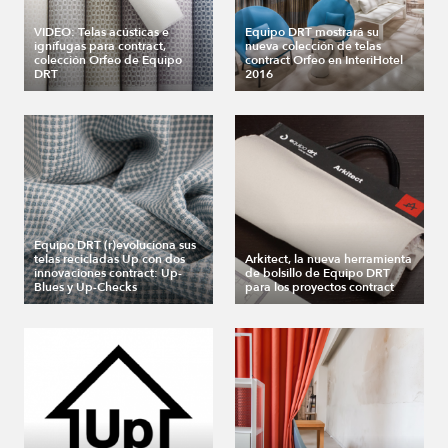
VIDEO: Telas acústicas e
Equipo DRT mostrará su
ignífugas para contract,
nueva colección de telas
colección Orfeo de Equipo
contract Orfeo en InteriHotel
DRT
2016
Equipo DRT (r)evoluciona sus
telas recicladas Up con dos
Arkitect, la nueva herramienta
innovaciones contract: Up-
de bolsillo de Equipo DRT
Blues y Up-Checks
para los proyectos contract