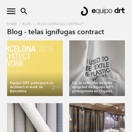
HOME
/
BLOG
/
TELAS IGNÍFUGAS CONTRACT
Blog - telas ignífugas contract
Equipo DRT participará en
Up, la colección de telas
Architect at work de
upcycled de Equipo DRT,
Barcelona
protagonista en Orgatec