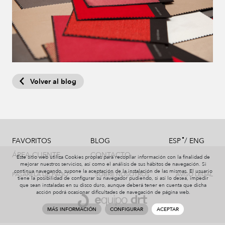
Volver al blog
/
FAVORITOS
BLOG
ESP
ENG
ÁREA CLIENTE
CONTACTO
Este sitio web utiliza Cookies propias para recopilar información con la finalidad de
mejorar nuestros servicios, así como el análisis de sus hábitos de navegación. Si
continua navegando, supone la aceptación de la instalación de las mismas. El usuario
PASARELA DE PAGO
SOBRE NOSOTROS
AVISO LEGAL
tiene la posibilidad de configurar su navegador pudiendo, si así lo desea, impedir
que sean instaladas en su disco duro, aunque deberá tener en cuenta que dicha
acción podrá ocasionar dificultades de navegación de página web.
MÁS INFORMACIÓN
CONFIGURAR
ACEPTAR