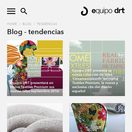
HOME
/
BLOG
/
TENDENCIAS
Blog - tendencias
Equipo DRT presenta su
nueva colección de telas
'Ornamentalearth' en Home
Equipo DRT presentará en
Textiles Premium, la nueva y
Home Textiles Premium sus
exclusiva cita del diseño
nuevas telas septiembre 2016
español