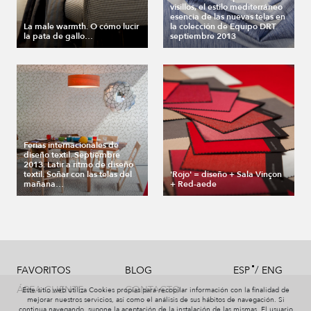
visillos, el estilo mediterráneo
esencia de las nuevas telas en
La male warmth. O cómo lucir
la colección de Equipo DRT
la pata de gallo…
septiembre 2013
Ferias internacionales de
diseño textil. Septiembre
2013. Latir a ritmo de diseño
textil. Soñar con las telas del
'Rojo' = diseño + Sala Vinçon
mañana…
+ Red-aede
/
FAVORITOS
BLOG
ESP
ENG
ÁREA CLIENTE
CONTACTO
Este sitio web utiliza Cookies propias para recopilar información con la finalidad de
mejorar nuestros servicios, así como el análisis de sus hábitos de navegación. Si
continua navegando, supone la aceptación de la instalación de las mismas. El usuario