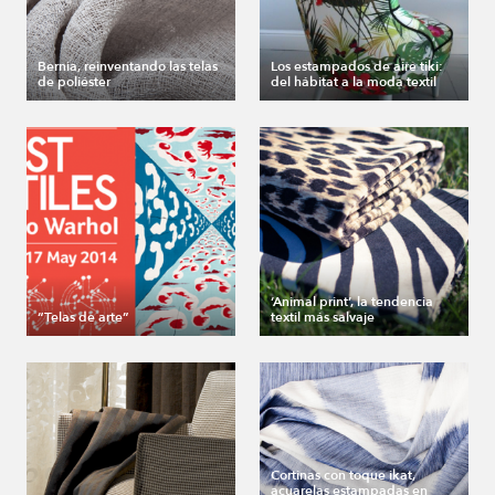
Bernia, reinventando las telas
Los estampados de aire tiki:
de poliéster
del hábitat a la moda textil
‘Animal print’, la tendencia
“Telas de arte”
textil más salvaje
Cortinas con toque ikat,
acuarelas estampadas en