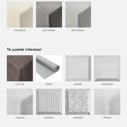
002 BEIGE
228 TIERRA
989 PIEDRA
Te puede interesar
CLIO FR
CERES
BOWIE
HARRISON
COBAIN
LENNON
HENDRIX
PRINCE