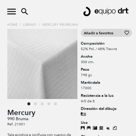
HOME
/
LIBRARY
/
MERCURY 990 BRUMA
Añadir a favoritos
Composición
52% Pol. / 48% Trevira
Ancho
300 cm.
Peso
798 gr.
Martindale
17000
Resistencia a la luz
4/5 de 8
Dirección del dibujo
Mercury
990 Bruma
Uso
Ref. 21001
Tela acústica e ignífuga con cuerpo de