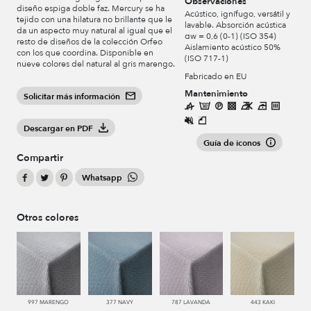
Observaciones
diseño espiga doble faz. Mercury se ha
Acústico, ignífugo, versátil y
tejido con una hilatura no brillante que le
lavable. Absorción acústica
da un aspecto muy natural al igual que el
αw = 0,6 (0-1) (ISO 354)
resto de diseños de la colección Orfeo
Aislamiento acústico 50%
con los que coordina. Disponible en
(ISO 717-1)
nueve colores del natural al gris marengo.
Fabricado en EU
Mantenimiento
Solicitar más información
Descargar en PDF
Guía de iconos
Compartir
Whatsapp
Otros colores
997 MARENGO
377 NAVY
787 LAVANDA
443 KAKI