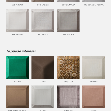
220 ARENA
014 GREIGE
001 BLANCO
012 BLANCO ALPINO
990 BRUMA
993 PERLA
989 PIEDRA
Te puede interesar
ALTAIR
TYRIS
OBULCO
MANILA
SUN-DARK (BLACK-
ATRIO
CALIOPE
TOKIO