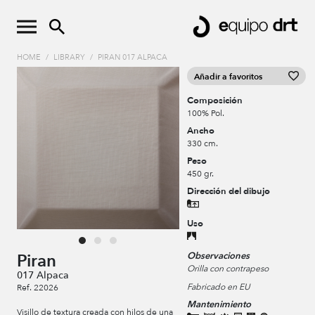
HOME
/
LIBRARY
/
PIRAN 017 ALPACA
Añadir a favoritos
Composición
100% Pol.
Ancho
330 cm.
Peso
450 gr.
Dirección del dibujo
Uso
Observaciones
Piran
Orilla con contrapeso
017 Alpaca
Fabricado en EU
Ref. 22026
Mantenimiento
Visillo de textura creada con hilos de una