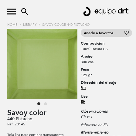
HOME
/
LIBRARY
/
SAVOY COLOR 440 PISTACHO
Añadir a favoritos
Composición
100% Trevira CS
Ancho
300 cm.
Peso
129 gr.
Dirección del dibujo
Uso
Savoy color
Observaciones
Class 1
440 Pistacho
Ref. 20145
Fabricado en EU
Mantenimiento
Tela lisa para cortinas transparente