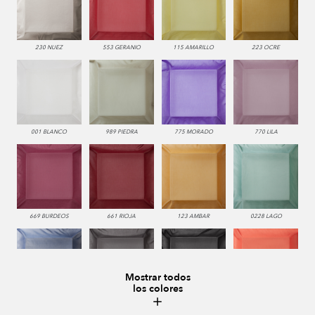
230 NUEZ
553 GERANIO
115 AMARILLO
223 OCRE
001 BLANCO
989 PIEDRA
775 MORADO
770 LILA
669 BURDEOS
661 RIOJA
123 AMBAR
0228 LAGO
Mostrar todos
los colores
336 INDIGO
229 VISON
987 ANTRACITA
552 CORAL