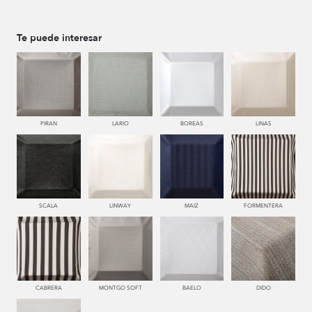
Te puede interesar
PIRAN
LARIO
BOREAS
LINAS
SCALA
LINWAY
MAIZ
FORMENTERA
CABRERA
MONTGO SOFT
BAELO
DIDO