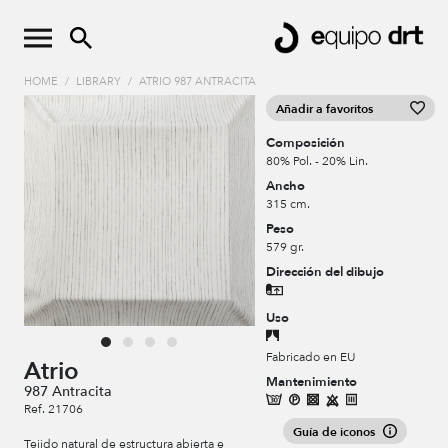
HOME
/
LIBRARY
/
ATRIO 987 ANTRACITA
Añadir a favoritos
Composición
80% Pol. - 20% Lin.
Ancho
315 cm.
Peso
579 gr.
Dirección del dibujo
Uso
Fabricado en EU
Atrio
Mantenimiento
987 Antracita
Ref. 21706
Guía de iconos
Tejido natural de estructura abierta e