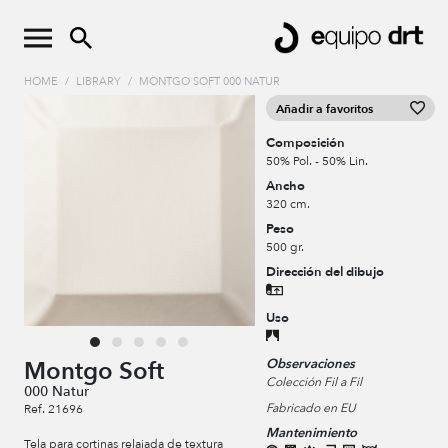
HOME
/
LIBRARY
/
MONTGO SOFT 000 NATUR
Añadir a favoritos
Composición
50% Pol. - 50% Lin.
Ancho
320 cm.
Peso
500 gr.
Dirección del dibujo
Uso
Observaciones
Montgo Soft
Colección Fil a Fil
000 Natur
Fabricado en EU
Ref. 21696
Mantenimiento
Tela para cortinas relajada de textura