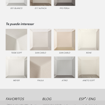
001 BLANCO
017 ALPACA
993 PERLA
Te puede interesar
TEIDE SOFT
SAN CARLO
SAN CARLO
ROHE
MEYER
PAULA
ATRIO
ANETO SOFT
/
FAVORITOS
BLOG
ESP
ENG