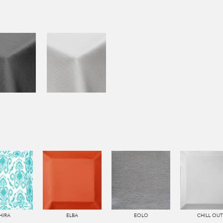
HIRA
ELBA
EOLO
CHILL OUT