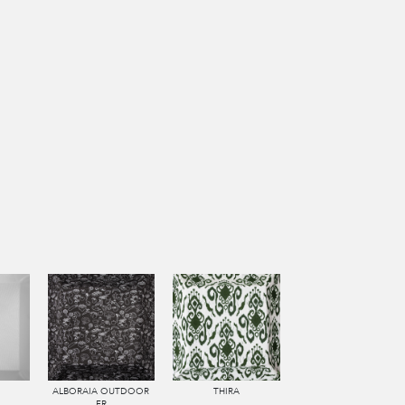
ALBORAIA OUTDOOR
THIRA
FR