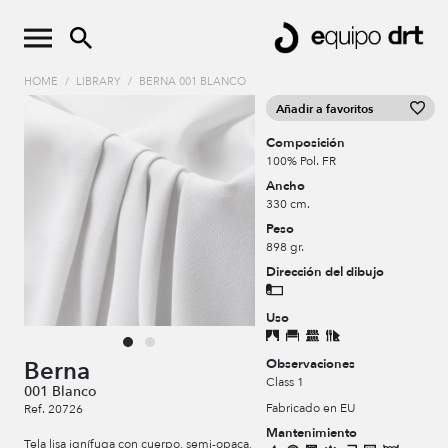
HOME
/
LIBRARY
/
BERNA 001 BLANCO
Añadir a favoritos
Composición
100% Pol. FR
Ancho
330 cm.
Peso
898 gr.
Dirección del dibujo
Uso
Observaciones
Berna
Class 1
001 Blanco
Fabricado en EU
Ref. 20726
Mantenimiento
Tela lisa ignífuga con cuerpo, semi-opaca,