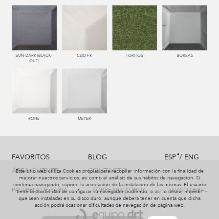
SUN-DARK (BLACK-
CLIO FR
TORITOS
BOREAS
OUT)
ROHE
MEYER
/
FAVORITOS
BLOG
ESP
ENG
ÁREA CLIENTE
CONTACTO
Este sitio web utiliza Cookies propias para recopilar información con la finalidad de
mejorar nuestros servicios, así como el análisis de sus hábitos de navegación. Si
continua navegando, supone la aceptación de la instalación de las mismas. El usuario
PASARELA DE PAGO
SOBRE NOSOTROS
AVISO LEGAL
tiene la posibilidad de configurar su navegador pudiendo, si así lo desea, impedir
que sean instaladas en su disco duro, aunque deberá tener en cuenta que dicha
acción podrá ocasionar dificultades de navegación de página web.