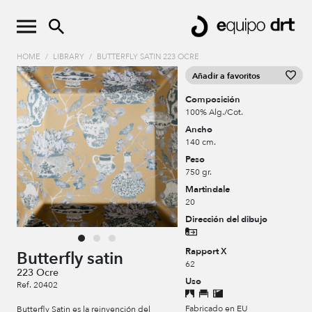
HOME
/
LIBRARY
/
BUTTERFLY SATIN 223 OCRE
Añadir a favoritos
Composición
100% Alg./Cot.
Ancho
140 cm.
Peso
750 gr.
Martindale
20
Dirección del dibujo
Rapport X
Butterfly satin
62
223 Ocre
Uso
Ref. 20402
Fabricado en EU
Butterfly Satin es la reinvención del