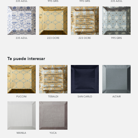
335 AZUL
995 GRIS
995 GRIS
335 AZUL
335 AZUL
223 OCRE
223 OCRE
995 GRIS
Te puede interesar
PUCCINI
TEBALDI
SAN CARLO
ALTAIR
MANILA
YUCA