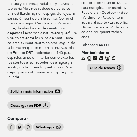
comprueben que utilizan la
textura y colores agradables y suaves, la
cara escogida por ustedes.
tapicería Maiz nos seduce de cerca con
Reversible · Outdoor ·Indoor
una estilizada raya en espiga; de lejos, la
· Antimoho · Repelente al
sensación será de un falso liso. Como el
agua y al aceite · Lavado fácil
maíz y sus hojas. Cuestión de cómo se
· Resistencia a la pérdida de
mire, desde dónde, de cuánto nos
color al sol garantizada 6
dejemos llevar por la naturaleza que fluirá
años
y se colará entre los hilos de Maiz. Doce
colores. O veinticuatro colores, según de
Fabricado en EU
la forma en que se miren las nuevas telas
Mantenimiento
de Equipo DRT, tapicerías en 140 para
espacios tanto en interior como exterior,
resistentes al sol, repelentes al agua y al
aceite, de fácil lavado y antimoho. Para
Guía de iconos
dejar que la naturaleza nos inspire y nos
inunde.
Solicitar más información
Descargar en PDF
Compartir
Whatsapp