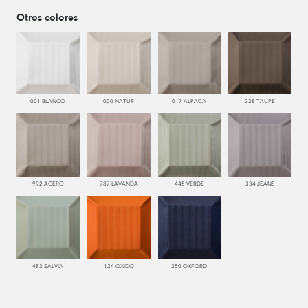
Otros colores
001 BLANCO
000 NATUR
017 ALPACA
238 TAUPE
992 ACERO
787 LAVANDA
445 VERDE
334 JEANS
483 SALVIA
124 OXIDO
350 OXFORD