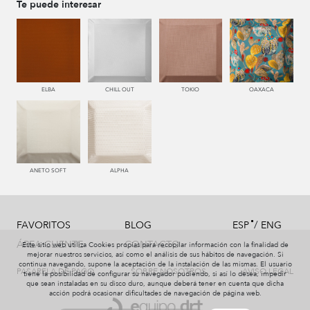
Te puede interesar
ELBA
CHILL OUT
TOKIO
OAXACA
ANETO SOFT
ALPHA
/
FAVORITOS
BLOG
ESP
ENG
ÁREA CLIENTE
CONTACTO
Este sitio web utiliza Cookies propias para recopilar información con la finalidad de
mejorar nuestros servicios, así como el análisis de sus hábitos de navegación. Si
continua navegando, supone la aceptación de la instalación de las mismas. El usuario
PASARELA DE PAGO
SOBRE NOSOTROS
AVISO LEGAL
tiene la posibilidad de configurar su navegador pudiendo, si así lo desea, impedir
que sean instaladas en su disco duro, aunque deberá tener en cuenta que dicha
acción podrá ocasionar dificultades de navegación de página web.