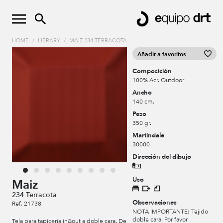
HOME
/
LIBRARY
/
MAIZ 234 TERRACOTA
Añadir a favoritos
Composición
100% Acr. Outdoor
Ancho
140 cm.
Peso
350 gr.
Martindale
30000
Dirección del dibujo
Uso
Maiz
234 Terracota
Observaciones
Ref. 21738
NOTA IMPORTANTE: Tejido
doble cara. Por favor
Tela para tapicería in&out a doble cara. De