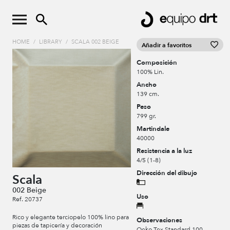
HOME
/
LIBRARY
/
SCALA 002 BEIGE
Añadir a favoritos
Composición
100% Lin.
Ancho
139 cm.
Peso
799 gr.
Martindale
40000
Resistencia a la luz
4/5 (1-8)
Dirección del dibujo
Scala
002 Beige
Uso
Ref. 20737
Rico y elegante terciopelo 100% lino para
Observaciones
piezas de tapicería y decoración
Oeko Tex Standard 100