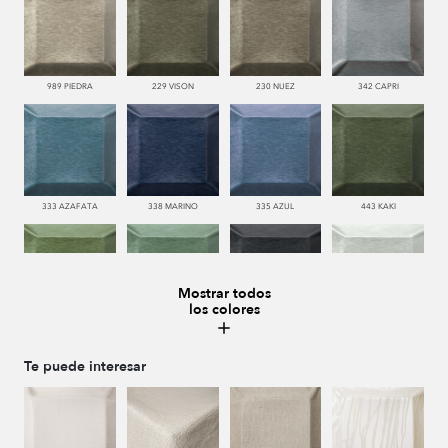
989 PIEDRA
229 VISON
230 NUEZ
342 CAPRI
333 AZAFATA
338 MARINO
335 AZUL
443 KAKI
Mostrar todos
los colores
445 VERDE
481 JADE
987 ANTRACITA
990 BRUMA
Te puede interesar
995 GRIS
986 CENIZA
221 TABACO
286 WENGUE