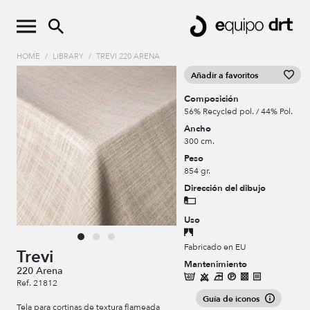
HOME
/
LIBRARY
/
TREVI 220 ARENA
Añadir a favoritos
Composición
56% Recycled pol. / 44% Pol.
Ancho
300 cm.
Peso
854 gr.
Dirección del dibujo
Uso
Fabricado en EU
Trevi
Mantenimiento
220 Arena
Ref. 21812
Guía de iconos
Tela para cortinas de textura flameada