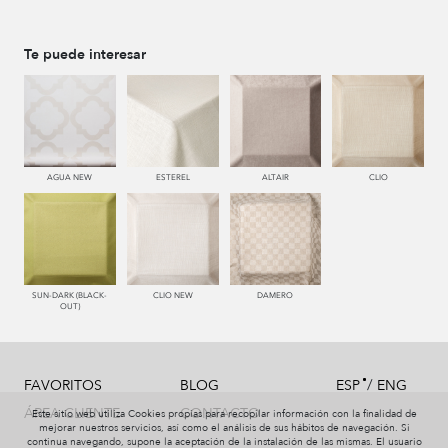
Te puede interesar
AGUA NEW
ESTEREL
ALTAIR
CLIO
SUN-DARK (BLACK-
CLIO NEW
DAMERO
OUT)
/
FAVORITOS
BLOG
ESP
ENG
ÁREA CLIENTE
CONTACTO
Este sitio web utiliza Cookies propias para recopilar información con la finalidad de
mejorar nuestros servicios, así como el análisis de sus hábitos de navegación. Si
continua navegando, supone la aceptación de la instalación de las mismas. El usuario