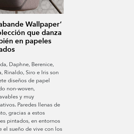
rabande Wallpaper’
olección que danza
bién en papeles
tados
nda, Daphne, Berenice,
, Rinaldo, Siro e Iris son
iete diseños de papel
do non-woven,
avables y muy
ativos. Paredes llenas de
to, gracias a estos
es pintados, en entornos
 el sueño de vive con los