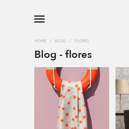
HOME
/
BLOG
/
FLORES
Blog - flores