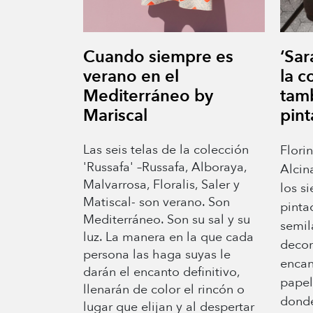
Cuando siempre es
‘Sa
verano en el
la c
Mediterráneo by
tam
Mariscal
pin
Las seis telas de la colección
Flori
'Russafa' –Russafa, Alboraya,
Alcina
Malvarrosa, Floralis, Saler y
los s
Matiscal- son verano. Son
pinta
Mediterráneo. Son su sal y su
semil
luz. La manera en la que cada
decor
persona las haga suyas le
encan
darán el encanto definitivo,
papel
llenarán de color el rincón o
donde
lugar que elijan y al despertar