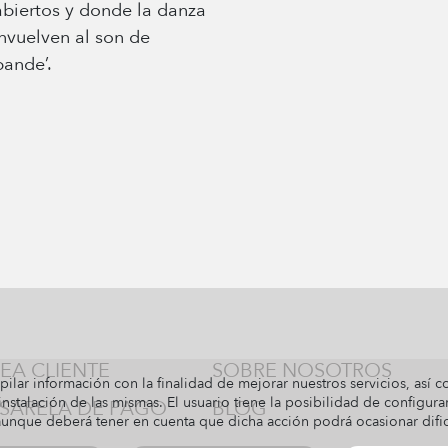
abiertos y donde la danza
nvuelven al son de
bande’.
EA CLIENTE
SOBRE NOSOTROS
pilar información con la finalidad de mejorar nuestros servicios, así 
nstalación de las mismas. El usuario tiene la posibilidad de configura
SARELA DE PAGO
BLOG
 aunque deberá tener en cuenta que dicha acción podrá ocasionar dif