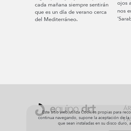
ojos 
cada mañana siempre sentirán
nos e
que es un día de verano cerca
‘Sara
del Mediterráneo.
ÁR
Este sitio web utiliza Cookies propias para reco
continua navegando, supone la aceptación de la i
PA
que sean instaladas en su disco duro,