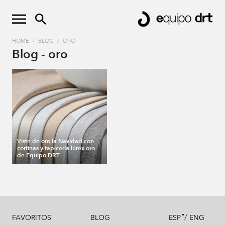
HOME
/
BLOG
/
ORO
Blog - oro
Viste de oro la Navidad con
cortinas y tapicería lúrex oro
de Equipo DRT
/
FAVORITOS
BLOG
ESP
ENG