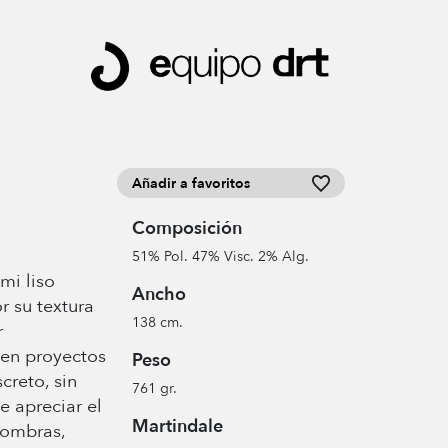
Añadir a favoritos
Composición
51% Pol. 47% Visc. 2% Alg.
mi liso
Ancho
r su textura
138 cm.
r
a en proyectos
Peso
creto, sin
761 gr.
e apreciar el
Martindale
sombras,