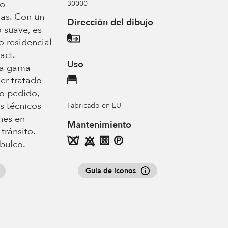
do
30000
ias. Con un
Dirección del dibujo
o suave, es
o residencial
act.
Uso
da gama
er tratado
o pedido,
s técnicos
Fabricado en EU
nes en
Mantenimiento
tránsito.
bulco.
Guía de iconos