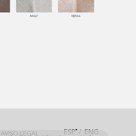
MALY
KENIA
ESP
/
ENG
AVISO LEGAL