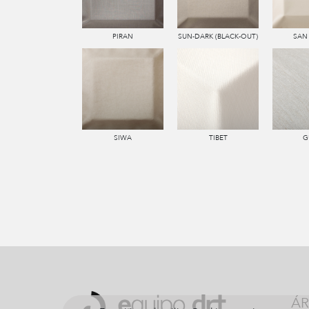
PIRAN
SUN-DARK (BLACK-OUT)
SAN
SIWA
TIBET
G
ÁR