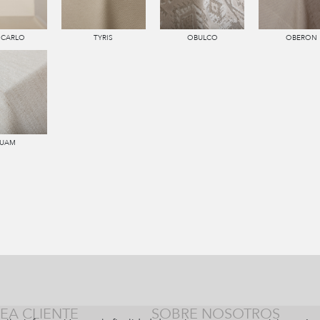
 CARLO
TYRIS
OBULCO
OBERON
UAM
EA CLIENTE
SOBRE NOSOTROS