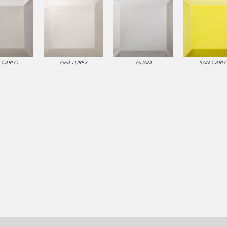
 CARLO
GEA LUREX
GUAM
SAN CARL