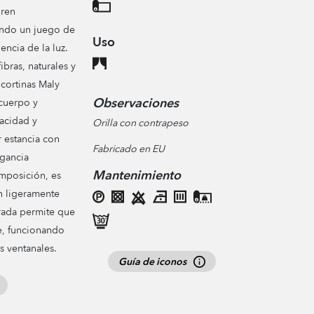
gren
ando un juego de
Uso
encia de la luz.
ibras, naturales y
 cortinas Maly
Observaciones
cuerpo y
acidad y
Orilla con contrapeso
r estancia con
Fabricado en EU
egancia
Mantenimiento
mposición, es
n ligeramente
urada permite que
e, funcionando
s ventanales.
Guía de iconos