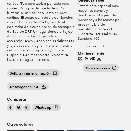
Observaciones
calidad. Tela para tapizar pensada para
Tratamiento especial para
confección y para tapicería de sofás,
mayor resistencia y
butacas, sillas y cojines. También para
durabilidad al agua, a las
cortinas. El teatro de la ópera de Nápoles,
manchas y a las marcas por
conocido como San Carlo, ha sido el
presión. Libre de
inspirador de esta colección de terciopelo
formaldehído. Pasa el
de Equipo DRT. Un lugar dónde el tejido
Cigarette Test. Oeko Tex
de terciopelo despliega todo su
Standard 100
esplendor, envolviendo con su delicadeza
y lujo desde el magnánimo telón hasta la
Fabricado en EU
indumentaria de sopranos y tenores.
Mantenimiento
Disponible en más colores. No admite
lavado con agua, solo en seco.
Guía de iconos
Solicitar más información
Descargar en PDF
Compartir
Whatsapp
Otros colores