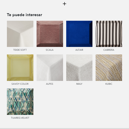
996 HUMO
776 UVA
779 NAZARENO
772 MALVA
Te puede interesar
550 PALISANDRO
787 LAVANDA
120 CALABAZA
450 ESMERALDA
TEIDE SOFT
SCALA
ALTAIR
CABRERA
121 PAPAYA
552 CORAL
663 CALDERA
557 AZALEA
SAVOY COLOR
ALPES
MALY
KUBIC
667 BORGOÑA
669 BURDEOS
678 GRANA
447 MENTA
TUAREG VELVET