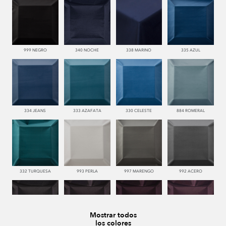
999 NEGRO
340 NOCHE
338 MARINO
335 AZUL
334 JEANS
333 AZAFATA
330 CELESTE
884 ROMERAL
332 TURQUESA
993 PERLA
997 MARENGO
992 ACERO
Mostrar todos
los colores