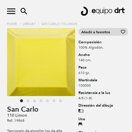
HOME
/
LIBRARY
/
SAN CARLO 110 LIMON
Añadir a favoritos
Composición
100% Algodón.
Ancho
140 cm.
Peso
610 gr.
Martindale
100000
Resistencia a la luz
4/5 (1-8)
Dirección del dibujo
San Carlo
110 Limon
Uso
Ref. 19868
Terciopelo de algodón liso de alta