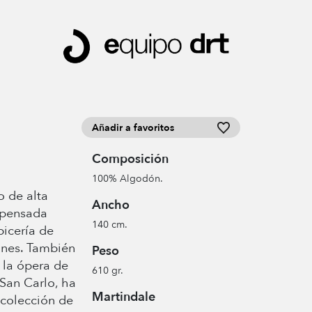
Añadir a favoritos
Composición
100% Algodón.
o de alta
Ancho
r pensada
140 cm.
picería de
jines. También
Peso
e la ópera de
610 gr.
San Carlo, ha
Martindale
 colección de