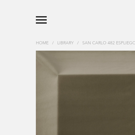
HOME
/
LIBRARY
/
SAN CARLO 482 ESPLIEG