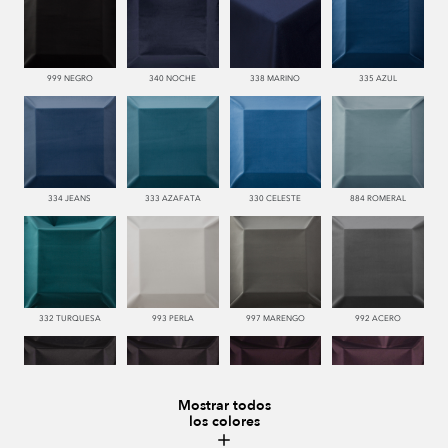
999 NEGRO
340 NOCHE
338 MARINO
335 AZUL
334 JEANS
333 AZAFATA
330 CELESTE
884 ROMERAL
332 TURQUESA
993 PERLA
997 MARENGO
992 ACERO
Mostrar todos
los colores
996 HUMO
776 UVA
779 NAZARENO
772 MALVA