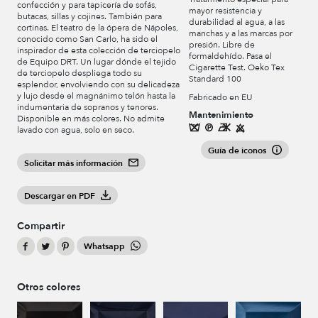
confección y para tapicería de sofás,
mayor resistencia y
butacas, sillas y cojines. También para
durabilidad al agua, a las
cortinas. El teatro de la ópera de Nápoles,
manchas y a las marcas por
conocido como San Carlo, ha sido el
presión. Libre de
inspirador de esta colección de terciopelo
formaldehído. Pasa el
de Equipo DRT. Un lugar dónde el tejido
Cigarette Test. Oeko Tex
de terciopelo despliega todo su
Standard 100
esplendor, envolviendo con su delicadeza
y lujo desde el magnánimo telón hasta la
Fabricado en EU
indumentaria de sopranos y tenores.
Mantenimiento
Disponible en más colores. No admite
lavado con agua, solo en seco.
Guía de iconos
Solicitar más información
Descargar en PDF
Compartir
Whatsapp
Otros colores