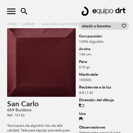
HOME
/
LIBRARY
/
SAN CARLO 669 BURDEOS
Añadir a favoritos
Composición
100% Algodón.
Ancho
140 cm.
Peso
610 gr.
Martindale
100000
Resistencia a la luz
4/5 (1-8)
Dirección del dibujo
San Carlo
669 Burdeos
Uso
Ref. 15143
Terciopelo de algodón liso de alta
Observaciones
calidad. Tela para tapizar pensada para
Tratamiento especial para