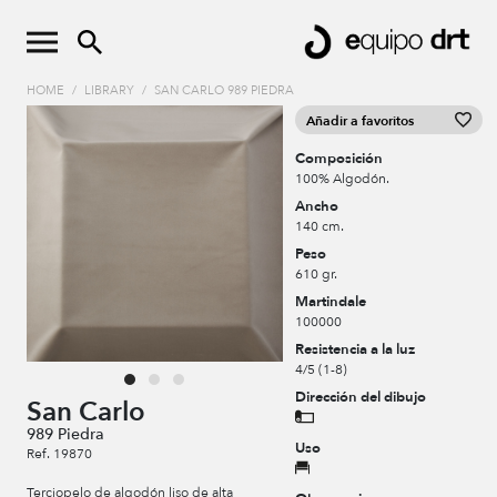
HOME
/
LIBRARY
/
SAN CARLO 989 PIEDRA
Añadir a favoritos
Composición
100% Algodón.
Ancho
140 cm.
Peso
610 gr.
Martindale
100000
Resistencia a la luz
4/5 (1-8)
Dirección del dibujo
San Carlo
989 Piedra
Uso
Ref. 19870
Terciopelo de algodón liso de alta