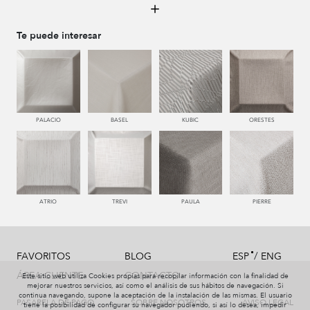
996 HUMO
776 UVA
779 NAZARENO
772 MALVA
Te puede interesar
550 PALISANDRO
787 LAVANDA
120 CALABAZA
450 ESMERALDA
PALACIO
BASEL
KUBIC
ORESTES
121 PAPAYA
552 CORAL
663 CALDERA
557 AZALEA
ATRIO
TREVI
PAULA
PIERRE
/
FAVORITOS
BLOG
ESP
ENG
667 BORGOÑA
669 BURDEOS
678 GRANA
447 MENTA
ÁREA CLIENTE
CONTACTO
Este sitio web utiliza Cookies propias para recopilar información con la finalidad de
mejorar nuestros servicios, así como el análisis de sus hábitos de navegación. Si
continua navegando, supone la aceptación de la instalación de las mismas. El usuario
PASARELA DE PAGO
SOBRE NOSOTROS
AVISO LEGAL
tiene la posibilidad de configurar su navegador pudiendo, si así lo desea, impedir