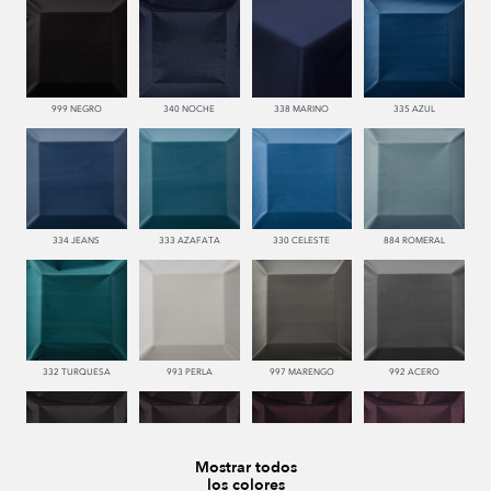
999 NEGRO
340 NOCHE
338 MARINO
335 AZUL
334 JEANS
333 AZAFATA
330 CELESTE
884 ROMERAL
332 TURQUESA
993 PERLA
997 MARENGO
992 ACERO
Mostrar todos
los colores