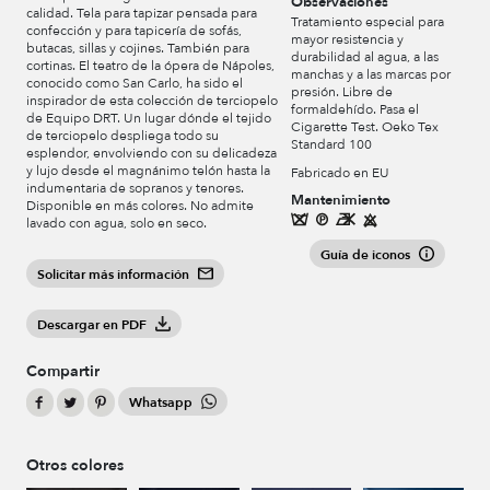
Observaciones
calidad. Tela para tapizar pensada para
Tratamiento especial para
confección y para tapicería de sofás,
mayor resistencia y
butacas, sillas y cojines. También para
durabilidad al agua, a las
cortinas. El teatro de la ópera de Nápoles,
manchas y a las marcas por
conocido como San Carlo, ha sido el
presión. Libre de
inspirador de esta colección de terciopelo
formaldehído. Pasa el
de Equipo DRT. Un lugar dónde el tejido
Cigarette Test. Oeko Tex
de terciopelo despliega todo su
Standard 100
esplendor, envolviendo con su delicadeza
y lujo desde el magnánimo telón hasta la
Fabricado en EU
indumentaria de sopranos y tenores.
Mantenimiento
Disponible en más colores. No admite
lavado con agua, solo en seco.
Guía de iconos
Solicitar más información
Descargar en PDF
Compartir
Whatsapp
Otros colores