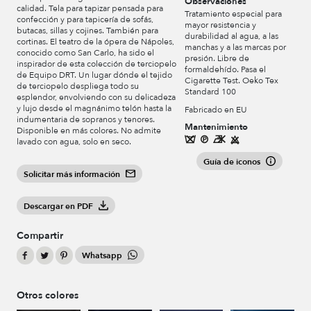
Observaciones
calidad. Tela para tapizar pensada para
Tratamiento especial para
confección y para tapicería de sofás,
mayor resistencia y
butacas, sillas y cojines. También para
durabilidad al agua, a las
cortinas. El teatro de la ópera de Nápoles,
manchas y a las marcas por
conocido como San Carlo, ha sido el
presión. Libre de
inspirador de esta colección de terciopelo
formaldehído. Pasa el
de Equipo DRT. Un lugar dónde el tejido
Cigarette Test. Oeko Tex
de terciopelo despliega todo su
Standard 100
esplendor, envolviendo con su delicadeza
y lujo desde el magnánimo telón hasta la
Fabricado en EU
indumentaria de sopranos y tenores.
Mantenimiento
Disponible en más colores. No admite
lavado con agua, solo en seco.
Guía de iconos
Solicitar más información
Descargar en PDF
Compartir
Whatsapp
Otros colores