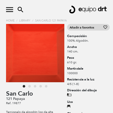
HOME
/
LIBRARY
/
SAN CARLO 121 PAPAYA
Añadir a favoritos
Composición
100% Algodón.
Ancho
140 cm.
Peso
610 gr.
Martindale
100000
Resistencia a la luz
4/5 (1-8)
Dirección del dibujo
San Carlo
121 Papaya
Uso
Ref. 19877
Terciopelo de algodón liso de alta