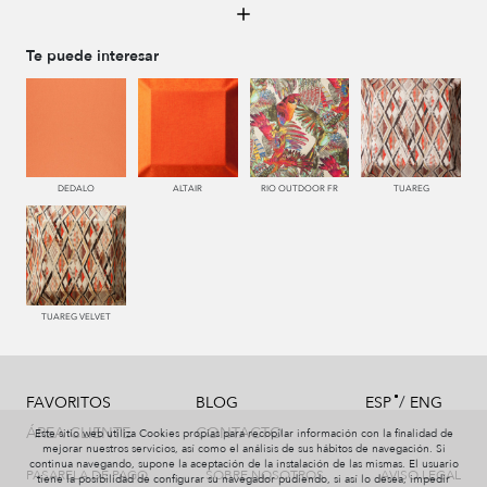
996 HUMO
776 UVA
779 NAZARENO
772 MALVA
Te puede interesar
550 PALISANDRO
787 LAVANDA
120 CALABAZA
450 ESMERALDA
DEDALO
ALTAIR
RIO OUTDOOR FR
TUAREG
552 CORAL
663 CALDERA
557 AZALEA
667 BORGOÑA
TUAREG VELVET
/
FAVORITOS
BLOG
ESP
ENG
669 BURDEOS
678 GRANA
447 MENTA
451 PINO
ÁREA CLIENTE
CONTACTO
Este sitio web utiliza Cookies propias para recopilar información con la finalidad de
mejorar nuestros servicios, así como el análisis de sus hábitos de navegación. Si
continua navegando, supone la aceptación de la instalación de las mismas. El usuario
PASARELA DE PAGO
SOBRE NOSOTROS
AVISO LEGAL
tiene la posibilidad de configurar su navegador pudiendo, si así lo desea, impedir