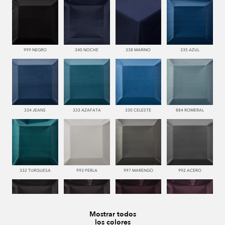
999 NEGRO
340 NOCHE
338 MARINO
335 AZUL
334 JEANS
333 AZAFATA
330 CELESTE
884 ROMERAL
332 TURQUESA
993 PERLA
997 MARENGO
992 ACERO
Mostrar todos
los colores