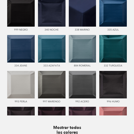
999 NEGRO
340 NOCHE
338 MARINO
335 AZUL
334 JEANS
333 AZAFATA
884 ROMERAL
332 TURQUESA
993 PERLA
997 MARENGO
992 ACERO
996 HUMO
Mostrar todos
los colores