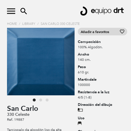
HOME
/
LIBRARY
/
SAN CARLO 330 CELESTE
Añadir a favoritos
Composición
100% Algodón.
Ancho
140 cm.
Peso
610 gr.
Martindale
100000
Resistencia a la luz
4/5 (1-8)
Dirección del dibujo
San Carlo
330 Celeste
Uso
Ref. 19887
Terciopelo de algodón liso de alta