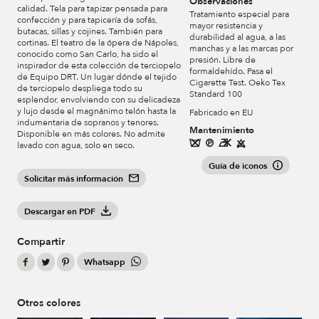
Observaciones
calidad. Tela para tapizar pensada para
Tratamiento especial para
confección y para tapicería de sofás,
mayor resistencia y
butacas, sillas y cojines. También para
durabilidad al agua, a las
cortinas. El teatro de la ópera de Nápoles,
manchas y a las marcas por
conocido como San Carlo, ha sido el
presión. Libre de
inspirador de esta colección de terciopelo
formaldehído. Pasa el
de Equipo DRT. Un lugar dónde el tejido
Cigarette Test. Oeko Tex
de terciopelo despliega todo su
Standard 100
esplendor, envolviendo con su delicadeza
y lujo desde el magnánimo telón hasta la
Fabricado en EU
indumentaria de sopranos y tenores.
Mantenimiento
Disponible en más colores. No admite
lavado con agua, solo en seco.
Guía de iconos
Solicitar más información
Descargar en PDF
Compartir
Whatsapp
Otros colores