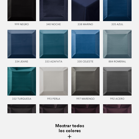
999 NEGRO
340 NOCHE
338 MARINO
335 AZUL
334 JEANS
333 AZAFATA
330 CELESTE
884 ROMERAL
332 TURQUESA
993 PERLA
997 MARENGO
992 ACERO
Mostrar todos
los colores
996 HUMO
776 UVA
779 NAZARENO
772 MALVA