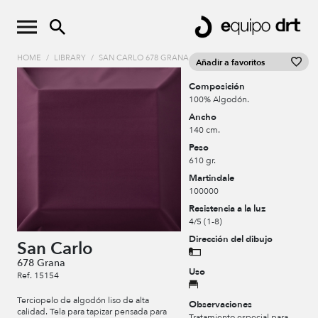
HOME
/
LIBRARY
/
SAN CARLO 678 GRANA
Añadir a favoritos
Composición
100% Algodón.
Ancho
140 cm.
Peso
610 gr.
Martindale
100000
Resistencia a la luz
4/5 (1-8)
Dirección del dibujo
San Carlo
678 Grana
Uso
Ref. 15154
Terciopelo de algodón liso de alta
Observaciones
calidad. Tela para tapizar pensada para
Tratamiento especial para