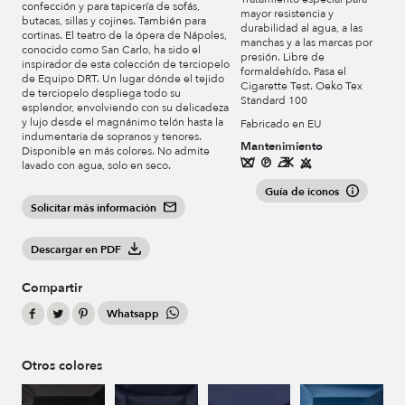
confección y para tapicería de sofás,
mayor resistencia y
butacas, sillas y cojines. También para
durabilidad al agua, a las
cortinas. El teatro de la ópera de Nápoles,
manchas y a las marcas por
conocido como San Carlo, ha sido el
presión. Libre de
inspirador de esta colección de terciopelo
formaldehído. Pasa el
de Equipo DRT. Un lugar dónde el tejido
Cigarette Test. Oeko Tex
de terciopelo despliega todo su
Standard 100
esplendor, envolviendo con su delicadeza
y lujo desde el magnánimo telón hasta la
Fabricado en EU
indumentaria de sopranos y tenores.
Mantenimiento
Disponible en más colores. No admite
lavado con agua, solo en seco.
Guía de iconos
Solicitar más información
Descargar en PDF
Compartir
Whatsapp
Otros colores