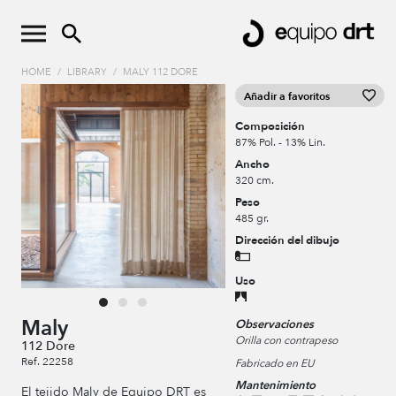
HOME
/
LIBRARY
/
MALY 112 DORE
Añadir a favoritos
Composición
87% Pol. - 13% Lin.
Ancho
320 cm.
Peso
485 gr.
Dirección del dibujo
Uso
Maly
Observaciones
Orilla con contrapeso
112 Dore
Ref. 22258
Fabricado en EU
Mantenimiento
El tejido Maly de Equipo DRT es