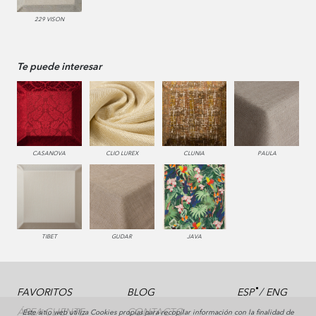
229 VISON
Te puede interesar
CASANOVA
CLIO LUREX
CLUNIA
PAULA
TIBET
GUDAR
JAVA
/
FAVORITOS
BLOG
ESP
ENG
ÁREA CLIENTE
CONTACTO
Este sitio web utiliza Cookies propias para recopilar información con la finalidad de