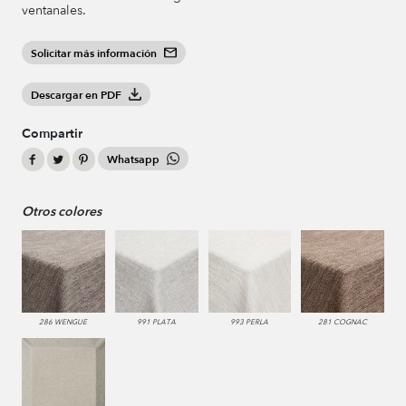
ventanales.
Solicitar más información
Descargar en PDF
Compartir
Whatsapp
Otros colores
286 WENGUE
991 PLATA
993 PERLA
281 COGNAC