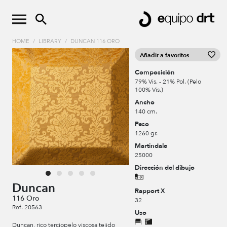
HOME
/
LIBRARY
/
DUNCAN 116 ORO
Añadir a favoritos
Composición
79% Vis. - 21% Pol. (Pelo
100% Vis.)
Ancho
140 cm.
Peso
1260 gr.
Martindale
25000
Dirección del dibujo
Duncan
Rapport X
116 Oro
32
Ref. 20563
Uso
Duncan, rico terciopelo viscosa tejido