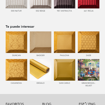
000 NATUR
002 BEIGE
987 ANTRACITA
661 RIOJA
Te puede interesar
DUNCAN
BADOER
PAULOVA
SADE
CASANOVA
DEDALO
SAN CARLO
GRAN MOGOL -
VELVET
/
FAVORITOS
BLOG
ESP
ENG