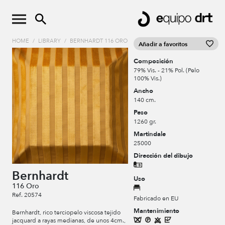
HOME
/
LIBRARY
/
BERNHARDT 116 ORO
Añadir a favoritos
Composición
79% Vis. - 21% Pol. (Pelo
100% Vis.)
Ancho
140 cm.
Peso
1260 gr.
Martindale
25000
Dirección del dibujo
Bernhardt
Uso
116 Oro
Ref. 20574
Fabricado en EU
Mantenimiento
Bernhardt, rico terciopelo viscosa tejido
jacquard a rayas medianas, de unos 4cm.,