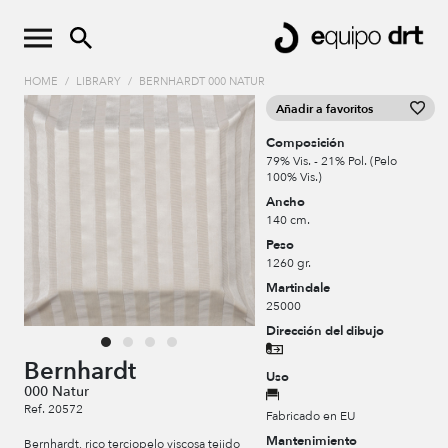
HOME
/
LIBRARY
/
BERNHARDT 000 NATUR
Añadir a favoritos
Composición
79% Vis. - 21% Pol. (Pelo
100% Vis.)
Ancho
140 cm.
Peso
1260 gr.
Martindale
25000
Dirección del dibujo
Bernhardt
Uso
000 Natur
Ref. 20572
Fabricado en EU
Mantenimiento
Bernhardt, rico terciopelo viscosa tejido