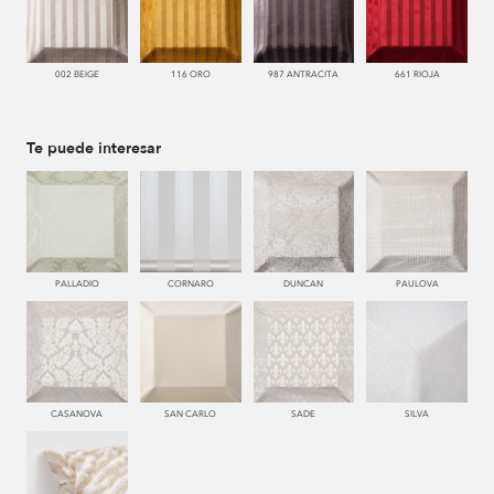
002 BEIGE
116 ORO
987 ANTRACITA
661 RIOJA
Te puede interesar
PALLADIO
CORNARO
DUNCAN
PAULOVA
CASANOVA
SAN CARLO
SADE
SILVA